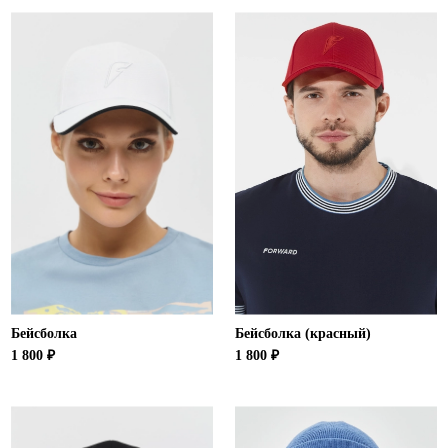
Новосибирская область (3)
Омская область (5)
Республика Башкортостан (3)
Республика Крым (1)
Республика Татарстан (2)
Ростовская область (2)
Самарская область (1)
Санкт-Петербург и ЛО (3)
Саратовская область (1)
Свердловская область (5)
Северная Осетия (2)
Смоленская область (1)
Ставропольский край (5)
Бейсболка
Бейсболка (красный)
Томская область (1)
1 800 ₽
1 800 ₽
Тульская область (1)
Тюменская область (3)
Хакасия (1)