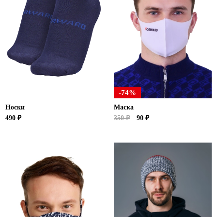
-74%
Носки
Маска
490 ₽
350 ₽
90 ₽