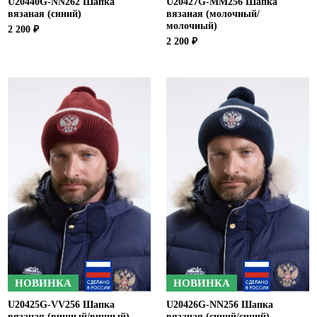
U20440G-NN262 Шапка
U20427G-MM256 Шапка
вязаная (синий)
вязаная (молочный/
молочный)
2 200 ₽
2 200 ₽
НОВИНКА
НОВИНКА
U20425G-VV256 Шапка
U20426G-NN256 Шапка
вязаная (винный/винный)
вязаная (синий/синий)