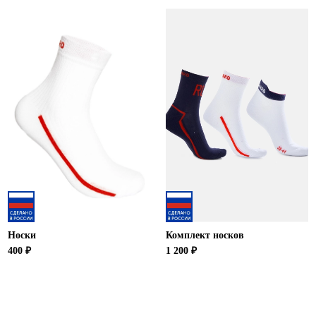
Новосибирская область (3)
Омская область (5)
Республика Башкортостан (3)
Республика Крым (1)
Республика Татарстан (2)
Ростовская область (2)
Самарская область (1)
Санкт-Петербург и ЛО (3)
Саратовская область (1)
Свердловская область (5)
Северная Осетия (2)
Смоленская область (1)
Ставропольский край (5)
Носки
Комплект носков
Томская область (1)
400 ₽
1 200 ₽
Тульская область (1)
Тюменская область (3)
Хакасия (1)