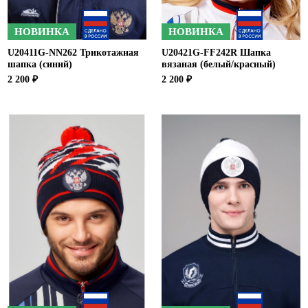
НОВИНКА
НОВИНКА
U20411G-NN262 Трикотажная
U20421G-FF242R Шапка
шапка (синий)
вязаная (белый/красный)
2 200 ₽
2 200 ₽