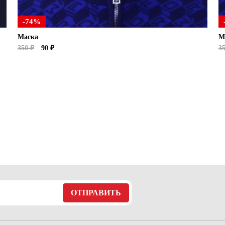
-74%
Маска
М
350 ₽
90 ₽
3
ОТПРАВИТЬ