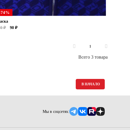
-74%
аска
50 ₽
90 ₽
1
Всего 3 товара
В НАЧАЛО
Мы в соцсетях: