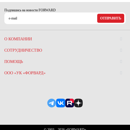
Новосибирская область (3)
Подпишись на новости FORWARD
Омская область (5)
ОТПРАВИТЬ
Республика Башкортостан (3)
Республика Крым (1)
Республика Татарстан (2)
О КОМПАНИИ
Ростовская область (2)
СОТРУДНИЧЕСТВО
Самарская область (1)
Санкт-Петербург и ЛО (3)
ПОМОЩЬ
Саратовская область (1)
ООО «УК «ФОРВАРД»
Свердловская область (5)
Северная Осетия (2)
Смоленская область (1)
Ставропольский край (5)
Томская область (1)
Тульская область (1)
Тюменская область (3)
Хакасия (1)
© 2003—2026 «FORWARD»