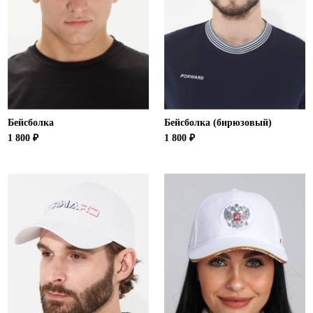
Новосибирская область (3)
Омская область (5)
Республика Башкортостан (3)
Республика Крым (1)
Республика Татарстан (2)
Ростовская область (2)
Бейсболка
Бейсболка (бирюзовый)
Самарская область (1)
1 800 ₽
1 800 ₽
Санкт-Петербург и ЛО (3)
Саратовская область (1)
Свердловская область (5)
Северная Осетия (2)
Смоленская область (1)
Ставропольский край (5)
Томская область (1)
Тульская область (1)
Тюменская область (3)
Хакасия (1)