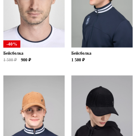
Новосибирская область (3)
Омская область (5)
Республика Башкортостан (3)
Республика Крым (1)
Республика Татарстан (2)
-40%
Ростовская область (2)
Бейсболка
Бейсболка
Самарская область (1)
1 500 ₽
900 ₽
1 500 ₽
Санкт-Петербург и ЛО (3)
Саратовская область (1)
Свердловская область (5)
Северная Осетия (2)
Смоленская область (1)
Ставропольский край (5)
Томская область (1)
Тульская область (1)
Тюменская область (3)
Хакасия (1)