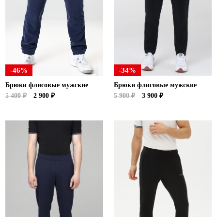
Новосибирская область (3)
Омская область (5)
Республика Башкортостан (3)
Республика Крым (1)
Республика Татарстан (2)
-46%
-34%
Ростовская область (2)
Брюки флисовые мужские
Брюки флисовые мужские
Самарская область (1)
5 400 ₽
2 900 ₽
5 900 ₽
3 900 ₽
Санкт-Петербург и ЛО (3)
Саратовская область (1)
Свердловская область (5)
Северная Осетия (2)
Смоленская область (1)
Ставропольский край (5)
Томская область (1)
Тульская область (1)
Тюменская область (3)
Хакасия (1)