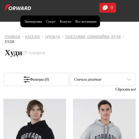
0
Экипировка
Спорт
Кэжуал
Все коллекции
Москва и МО
Архангельская область (1)
ГЛАВНАЯ
>
КАТАЛОГ
>
ОДЕЖДА
>
ТОЛСТОВКИ, ОЛИМПИЙКИ, ХУДИ
>
ХУДИ
Волгоградская область (1)
Худи
29 товаров
Воронежская область (1)
Дагестан (2)
Иркутская область (2)
Фильтры (0)
Сначала дешёвые
Калининградская область (1)
Кемеровская область (2)
Краснодарский край (5)
Красноярский край (5)
Курская область (1)
Москва и МО (14)
Нижегородская область (1)