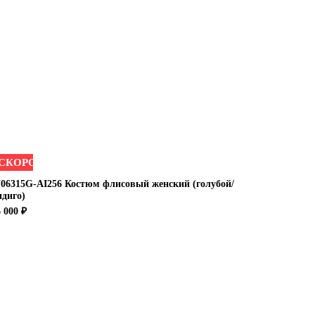
СКОРО
06315G-AI256 Костюм флисовый женский (голубой/
ндиго)
 000 ₽