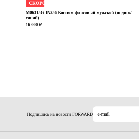
СКОРО
M06315G-IN256 Костюм флисовый мужской (индиго/
синий)
16 000 ₽
Подпишись на новости FORWARD