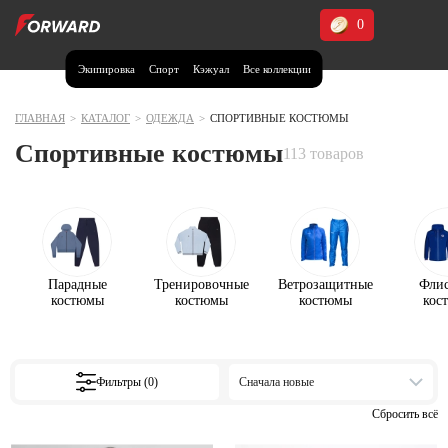
0
Экипировка
Спорт
Кэжуал
Все коллекции
Москва и МО
Архангельская область (1)
ГЛАВНАЯ
>
КАТАЛОГ
>
ОДЕЖДА
>
СПОРТИВНЫЕ КОСТЮМЫ
Спортивные костюмы
Волгоградская область (1)
113 товаров
Воронежская область (1)
Дагестан (2)
Иркутская область (2)
Парадные
Тренировочные
Ветрозащитные
Фли
Калининградская область (1)
костюмы
костюмы
костюмы
кос
Кемеровская область (2)
Краснодарский край (5)
Красноярский край (5)
Курская область (1)
Фильтры (0)
Сначала новые
Москва и МО (14)
Нижегородская область (1)