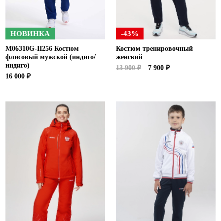
НОВИНКА
-43%
M06310G-II256 Костюм
Костюм тренировочный
флисовый мужской (индиго/
женский
индиго)
13 900 ₽
7 900 ₽
16 000 ₽