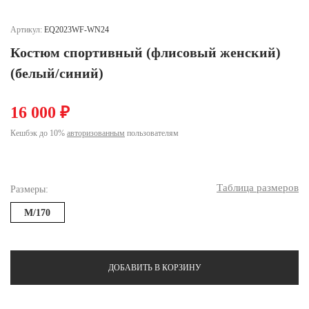
Ханты-Мансийский автономный округ (3)
Челябинская область (2)
Артикул:
EQ2023WF-WN24
Костюм спортивный (флисовый женский)
Ямало-Ненецкий автономный округ (1)
Ярославская область (1)
(белый/синий)
16 000 ₽
Кешбэк до 10%
авторизованным
пользователям
Таблица размеров
Размеры:
M/170
ДОБАВИТЬ В КОРЗИНУ