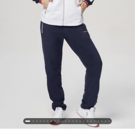
Новосибирская область (3)
Омская область (5)
Республика Башкортостан (3)
Республика Крым (1)
Республика Татарстан (2)
Ростовская область (2)
Самарская область (1)
Санкт-Петербург и ЛО (3)
Саратовская область (1)
Свердловская область (5)
Северная Осетия (2)
Смоленская область (1)
Ставропольский край (5)
Томская область (1)
Тульская область (1)
Тюменская область (3)
Хакасия (1)