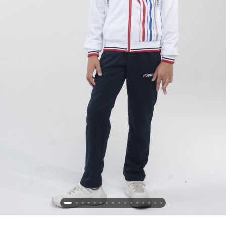
Новосибирская область (3)
Омская область (5)
Республика Башкортостан (3)
Республика Крым (1)
Республика Татарстан (2)
Ростовская область (2)
Самарская область (1)
Санкт-Петербург и ЛО (3)
Саратовская область (1)
Свердловская область (5)
Северная Осетия (2)
Смоленская область (1)
Ставропольский край (5)
Томская область (1)
Тульская область (1)
Тюменская область (3)
Хакасия (1)