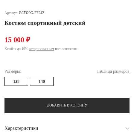
Ханты-Мансийский автономный округ (3)
Челябинская область (2)
Артикул:
B05320G-FF242
Костюм спортивный детский
Ямало-Ненецкий автономный округ (1)
Ярославская область (1)
15 000 ₽
Кешбэк до 10%
авторизованным
пользователям
Размеры:
Таблица размеров
128
140
ДОБАВИТЬ В КОРЗИНУ
Характеристики