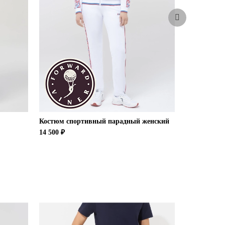
Костюм спортивный парадный женский
Костюм спо
14 500 ₽
16 000 ₽