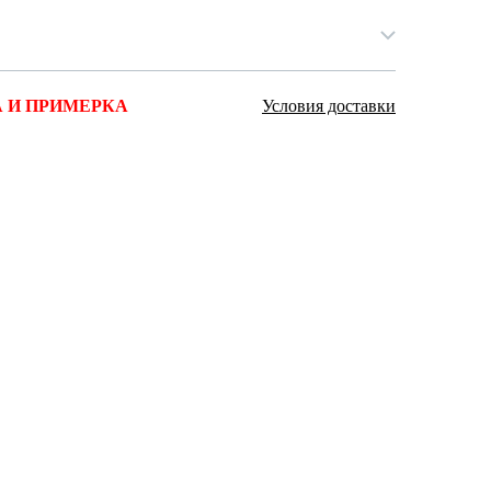
Ямало-Ненецкий автономный округ
(1)
Ярославская область (1)
 И ПРИМЕРКА
Условия доставки