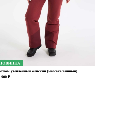
НОВИНКА
остюм утепленный женский (массака/винный)
 900 ₽