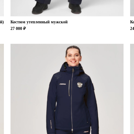
й)
Костюм утепленный мужской
К
27 000 ₽
24