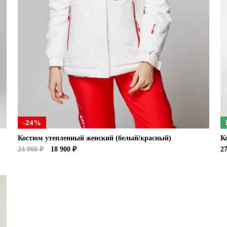
-24%
Костюм утепленный женский (белый/красный)
К
24 900 ₽
18 900 ₽
27