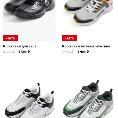
Новосибирская область (3)
Омская область (5)
Республика Башкортостан (3)
Республика Крым (1)
Республика Татарстан (2)
-46%
-34%
Ростовская область (2)
Кроссовки для зала
Кроссовки беговые мужские
Самарская область (1)
6 500 ₽
3 500 ₽
5 900 ₽
3 900 ₽
Санкт-Петербург и ЛО (3)
Саратовская область (1)
Свердловская область (5)
Северная Осетия (2)
Смоленская область (1)
Ставропольский край (5)
Томская область (1)
Тульская область (1)
Тюменская область (3)
Хакасия (1)