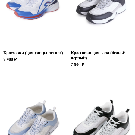
Новосибирская область (3)
Омская область (5)
Республика Башкортостан (3)
Республика Крым (1)
Республика Татарстан (2)
Ростовская область (2)
Кроссовки (для улицы летние)
Кроссовки для зала (белый/
Самарская область (1)
черный)
7 900 ₽
Санкт-Петербург и ЛО (3)
7 900 ₽
Саратовская область (1)
Свердловская область (5)
Северная Осетия (2)
Смоленская область (1)
Ставропольский край (5)
Томская область (1)
Тульская область (1)
Тюменская область (3)
Хакасия (1)