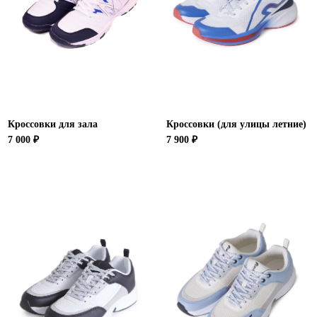
Новосибирская область (3)
Омская область (5)
Республика Башкортостан (3)
Республика Крым (1)
Республика Татарстан (2)
Ростовская область (2)
Кроссовки для зала
Кроссовки (для улицы летние)
Самарская область (1)
7 000 ₽
7 900 ₽
Санкт-Петербург и ЛО (3)
Саратовская область (1)
Свердловская область (5)
Северная Осетия (2)
Смоленская область (1)
Ставропольский край (5)
Томская область (1)
Тульская область (1)
Тюменская область (3)
Хакасия (1)