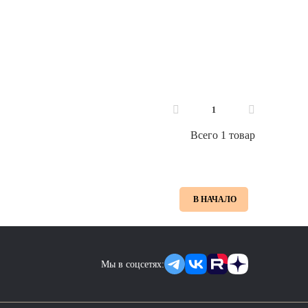
1
Всего 1 товар
В НАЧАЛО
Мы в соцсетях: