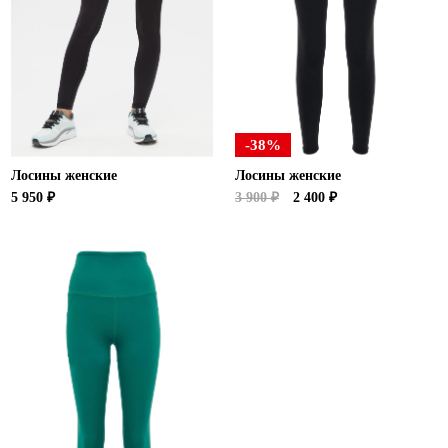
Новосибирская область (3)
Омская область (5)
Республика Башкортостан (3)
Республика Крым (1)
Республика Татарстан (2)
-38%
Ростовская область (2)
Лосины женские
Лосины женские
Самарская область (1)
5 950 ₽
3 900 ₽
2 400 ₽
Санкт-Петербург и ЛО (3)
Саратовская область (1)
Свердловская область (5)
Северная Осетия (2)
Смоленская область (1)
Ставропольский край (5)
Томская область (1)
Тульская область (1)
Тюменская область (3)
Хакасия (1)