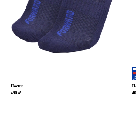
Носки
Н
490 ₽
4