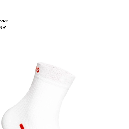
оски
90 ₽