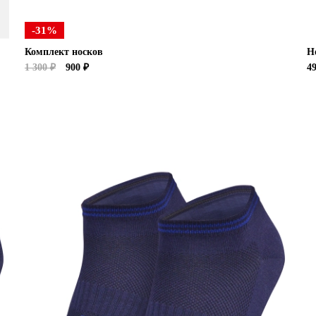
-31%
Комплект носков
Н
1 300 ₽
900 ₽
4