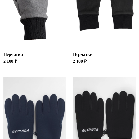
Новосибирская область (3)
Омская область (5)
Республика Башкортостан (3)
Республика Крым (1)
Республика Татарстан (2)
Ростовская область (2)
Перчатки
Перчатки
Самарская область (1)
2 100 ₽
2 100 ₽
Санкт-Петербург и ЛО (3)
Саратовская область (1)
Свердловская область (5)
Северная Осетия (2)
Смоленская область (1)
Ставропольский край (5)
Томская область (1)
Тульская область (1)
Тюменская область (3)
Хакасия (1)