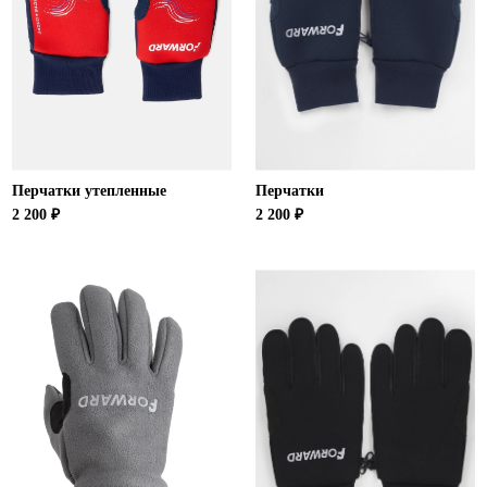
Новосибирская область (3)
Омская область (5)
Республика Башкортостан (3)
Республика Крым (1)
Республика Татарстан (2)
Ростовская область (2)
Перчатки утепленные
Перчатки
Самарская область (1)
2 200 ₽
2 200 ₽
Санкт-Петербург и ЛО (3)
Саратовская область (1)
Свердловская область (5)
Северная Осетия (2)
Смоленская область (1)
Ставропольский край (5)
Томская область (1)
Тульская область (1)
Тюменская область (3)
Хакасия (1)