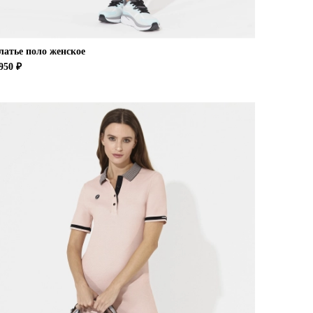
латье поло женское
950 ₽