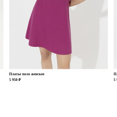
Платье поло женское
П
5 950 ₽
5 