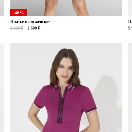
-46%
Платье поло женское
П
4 800 ₽
2 600 ₽
5 