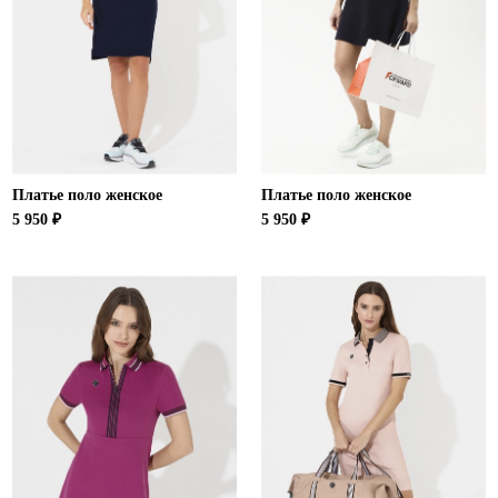
Новосибирская область (3)
Омская область (5)
Республика Башкортостан (3)
Республика Крым (1)
Республика Татарстан (2)
Ростовская область (2)
Платье поло женское
Платье поло женское
Самарская область (1)
5 950 ₽
5 950 ₽
Санкт-Петербург и ЛО (3)
Саратовская область (1)
Свердловская область (5)
Северная Осетия (2)
Смоленская область (1)
Ставропольский край (5)
Томская область (1)
Тульская область (1)
Тюменская область (3)
Хакасия (1)