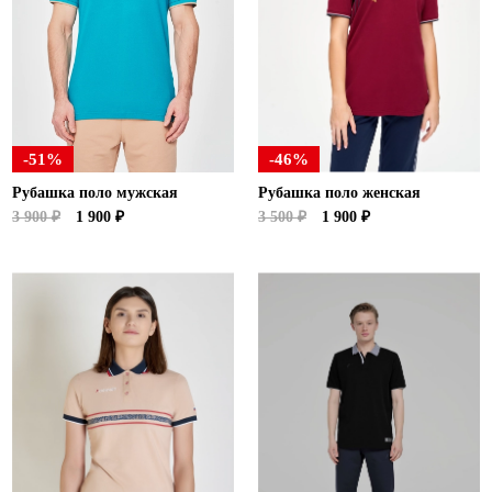
Новосибирская область (3)
Омская область (5)
Республика Башкортостан (3)
Республика Крым (1)
Республика Татарстан (2)
-51%
-46%
Ростовская область (2)
Рубашка поло мужская
Рубашка поло женская
Самарская область (1)
3 900 ₽
1 900 ₽
3 500 ₽
1 900 ₽
Санкт-Петербург и ЛО (3)
Саратовская область (1)
Свердловская область (5)
Северная Осетия (2)
Смоленская область (1)
Ставропольский край (5)
Томская область (1)
Тульская область (1)
Тюменская область (3)
Хакасия (1)