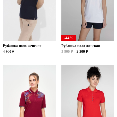
Новосибирская область (3)
Омская область (5)
Республика Башкортостан (3)
Республика Крым (1)
Республика Татарстан (2)
-44%
Ростовская область (2)
Рубашка поло женская
Рубашка поло женская
Самарская область (1)
4 900 ₽
3 900 ₽
2 200 ₽
Санкт-Петербург и ЛО (3)
Саратовская область (1)
Свердловская область (5)
Северная Осетия (2)
Смоленская область (1)
Ставропольский край (5)
Томская область (1)
Тульская область (1)
Тюменская область (3)
Хакасия (1)