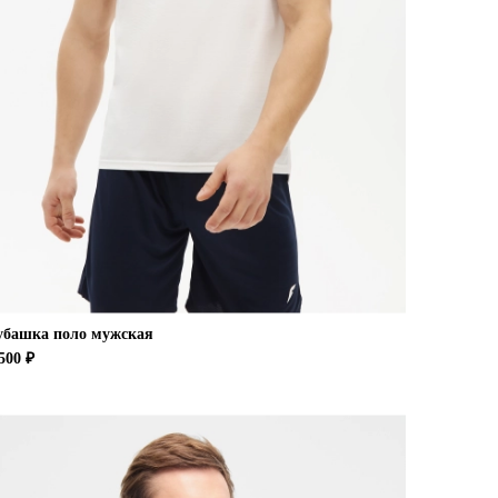
убашка поло мужская
500 ₽