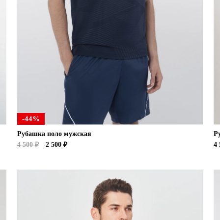
-44%
Рубашка поло мужская
Р
4 500 ₽
2 500 ₽
4 