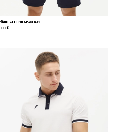
убашка поло мужская
500 ₽