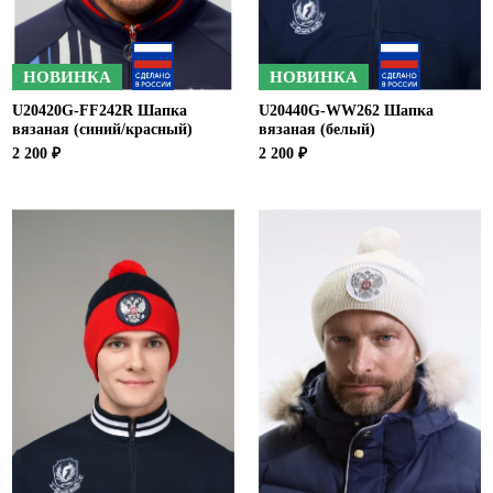
НОВИНКА
НОВИНКА
U20420G-FF242R Шапка
U20440G-WW262 Шапка
вязаная (синий/красный)
вязаная (белый)
2 200 ₽
2 200 ₽