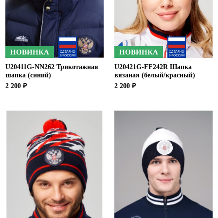
Ханты-Мансийский автономный округ (3)
Челябинская область (2)
Ямало-Ненецкий автономный округ (1)
Ярославская область (1)
НОВИНКА
НОВИНКА
U20411G-NN262 Трикотажная
U20421G-FF242R Шапка
шапка (синий)
вязаная (белый/красный)
2 200 ₽
2 200 ₽