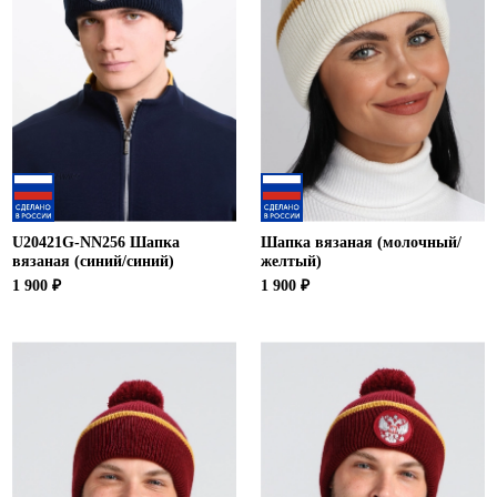
U20421G-NN256 Шапка
Шапка вязаная (молочный/
вязаная (синий/синий)
желтый)
1 900 ₽
1 900 ₽