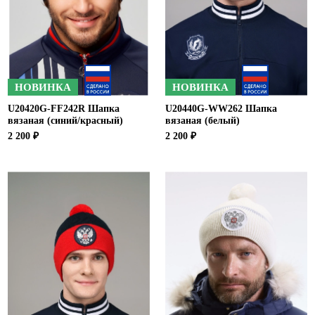
Ханты-Мансийский автономный округ (3)
Челябинская область (2)
Ямало-Ненецкий автономный округ (1)
Ярославская область (1)
НОВИНКА
НОВИНКА
U20420G-FF242R Шапка
U20440G-WW262 Шапка
вязаная (синий/красный)
вязаная (белый)
2 200 ₽
2 200 ₽