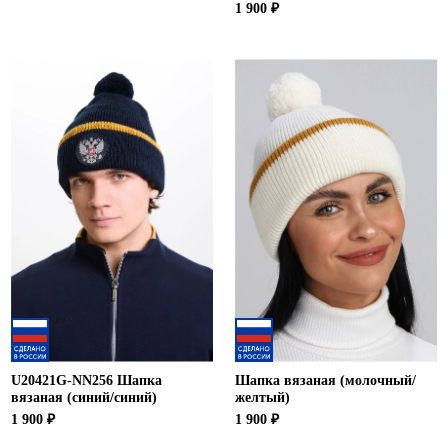
1 900 ₽
U20421G-NN256 Шапка
Шапка вязаная (молочный/
вязаная (синий/синий)
желтый)
1 900 ₽
1 900 ₽