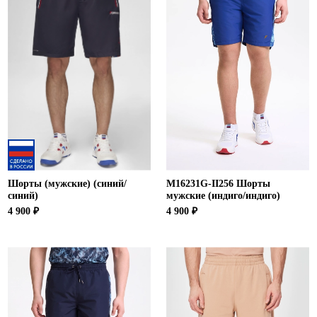
Шорты (мужские) (синий/
M16231G-II256 Шорты
синий)
мужские (индиго/индиго)
4 900 ₽
4 900 ₽