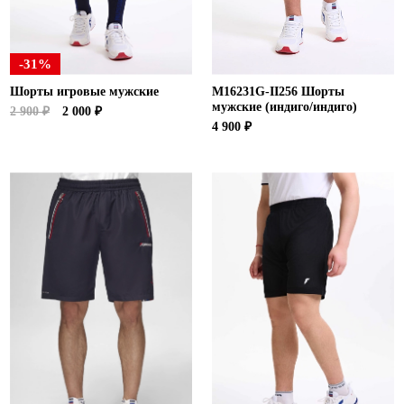
-31%
Шорты игровые мужские
M16231G-II256 Шорты
мужские (индиго/индиго)
2 900 ₽
2 000 ₽
4 900 ₽