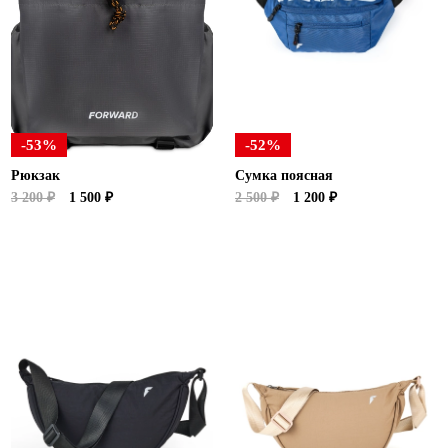
Новосибирская область (3)
Омская область (5)
Республика Башкортостан (3)
Республика Крым (1)
Республика Татарстан (2)
-53%
-52%
Ростовская область (2)
Рюкзак
Сумка поясная
Самарская область (1)
3 200 ₽
1 500 ₽
2 500 ₽
1 200 ₽
Санкт-Петербург и ЛО (3)
Саратовская область (1)
Свердловская область (5)
Северная Осетия (2)
Смоленская область (1)
Ставропольский край (5)
Томская область (1)
Тульская область (1)
Тюменская область (3)
Хакасия (1)