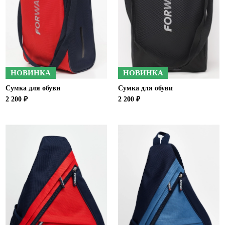
Новосибирская область (3)
Омская область (5)
Республика Башкортостан (3)
Республика Крым (1)
Республика Татарстан (2)
НОВИНКА
НОВИНКА
Ростовская область (2)
Сумка для обуви
Сумка для обуви
Самарская область (1)
2 200 ₽
2 200 ₽
Санкт-Петербург и ЛО (3)
Саратовская область (1)
Свердловская область (5)
Северная Осетия (2)
Смоленская область (1)
Ставропольский край (5)
Томская область (1)
Тульская область (1)
Тюменская область (3)
Хакасия (1)