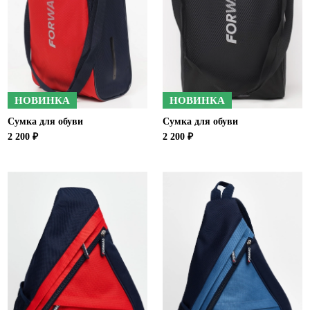
Новосибирская область (3)
Омская область (5)
Республика Башкортостан (3)
Республика Крым (1)
Республика Татарстан (2)
НОВИНКА
НОВИНКА
Ростовская область (2)
Сумка для обуви
Сумка для обуви
Самарская область (1)
2 200 ₽
2 200 ₽
Санкт-Петербург и ЛО (3)
Саратовская область (1)
Свердловская область (5)
Северная Осетия (2)
Смоленская область (1)
Ставропольский край (5)
Томская область (1)
Тульская область (1)
Тюменская область (3)
Хакасия (1)