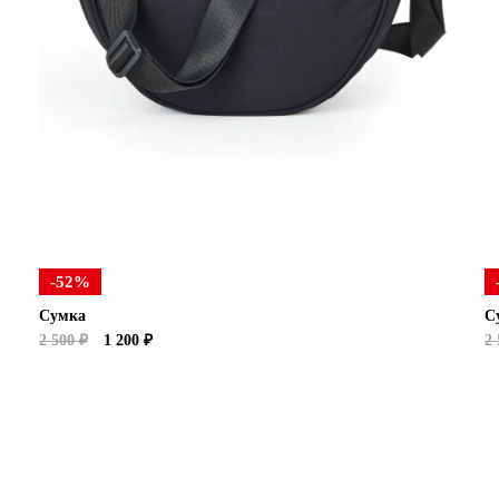
-52%
Сумка
С
2 500 ₽
1 200 ₽
2 