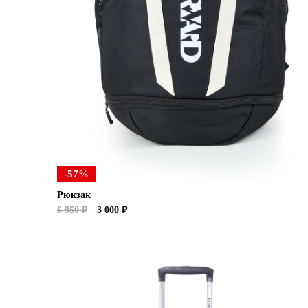
-57%
Рюкзак
6 950 ₽
3 000 ₽