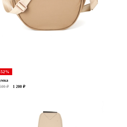
-52%
умка
500 ₽
1 200 ₽