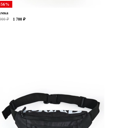
-56%
умка
900 ₽
1 700 ₽