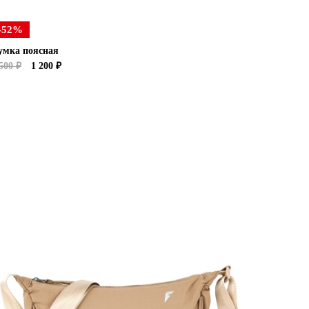
-52%
умка поясная
500 ₽
1 200 ₽