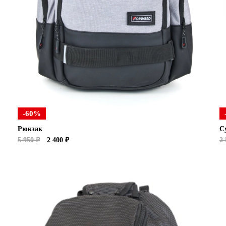
-60%
Рюкзак
С
5 950 ₽
2 400 ₽
2 