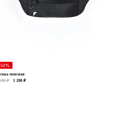
-52%
умка поясная
500 ₽
1 200 ₽