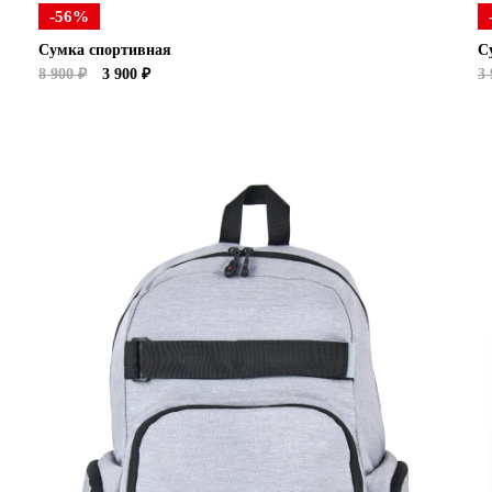
-56%
Сумка спортивная
С
8 900 ₽
3 900 ₽
3 