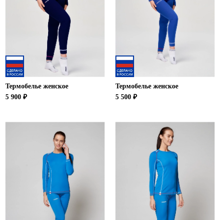
Новосибирская область (3)
Омская область (5)
Республика Башкортостан (3)
Республика Крым (1)
Республика Татарстан (2)
Ростовская область (2)
Термобелье женское
Термобелье женское
Самарская область (1)
5 900 ₽
5 500 ₽
Санкт-Петербург и ЛО (3)
Саратовская область (1)
Свердловская область (5)
Северная Осетия (2)
Смоленская область (1)
Ставропольский край (5)
Томская область (1)
Тульская область (1)
Тюменская область (3)
Хакасия (1)