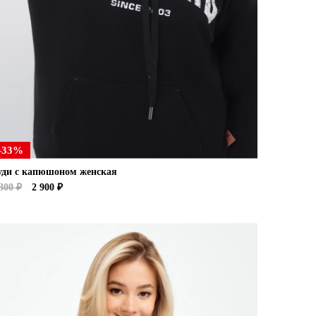
-33%
уди с капюшоном женская
300 ₽
2 900 ₽