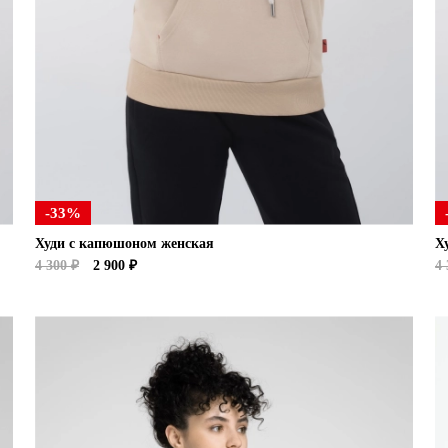
-33%
Худи с капюшоном женская
Х
4 300 ₽
2 900 ₽
4 