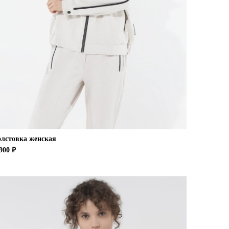
олстовка женская
900 ₽