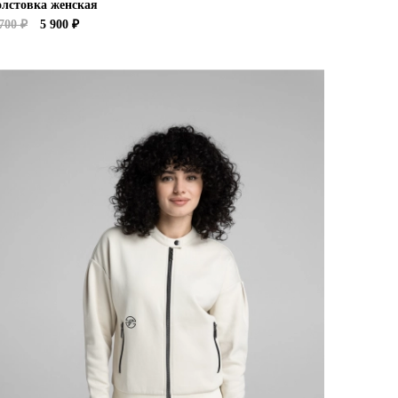
олстовка женская
700 ₽
5 900 ₽