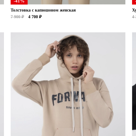
-41%
Толстовка с капюшоном женская
Х
7 900 ₽
4 700 ₽
4 