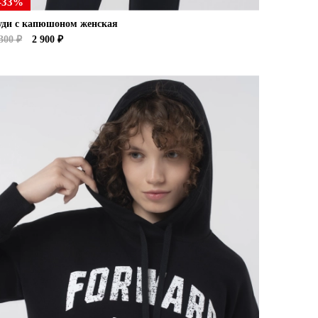
-33%
уди с капюшоном женская
300 ₽
2 900 ₽