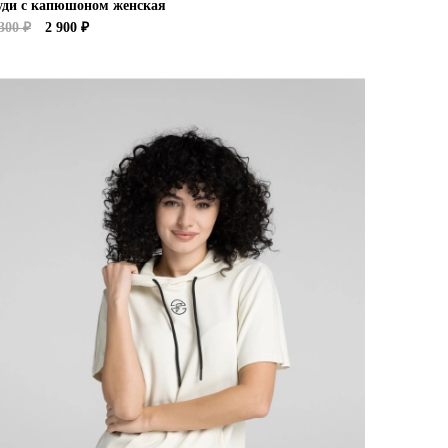
уди с капюшоном женская
300 ₽
2 900 ₽