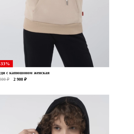
-33%
уди с капюшоном женская
300 ₽
2 900 ₽