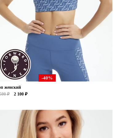
-40%
оп женский
500 ₽
2 100 ₽