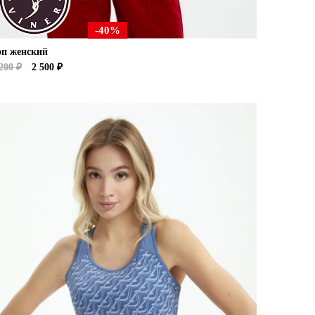
-40%
оп женский
200 ₽
2 500 ₽