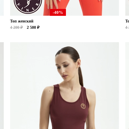
-40%
Топ женский
Т
4 200 ₽
2 500 ₽
4 