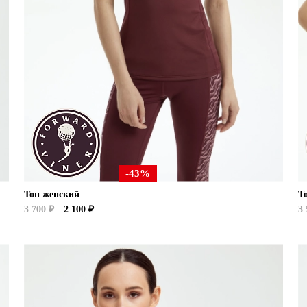
-43%
Топ женский
Т
3 700 ₽
2 100 ₽
3 