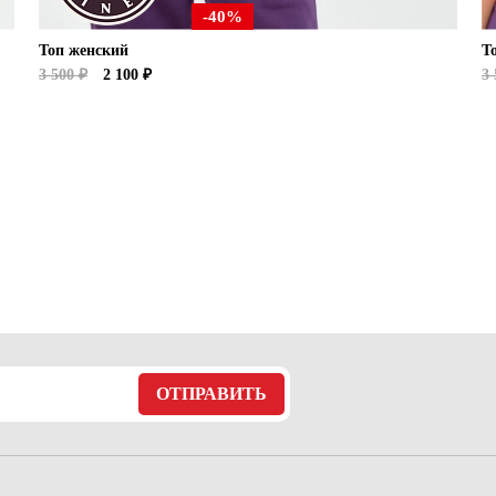
-40%
Топ женский
Т
3 500 ₽
2 100 ₽
3 
ОТПРАВИТЬ