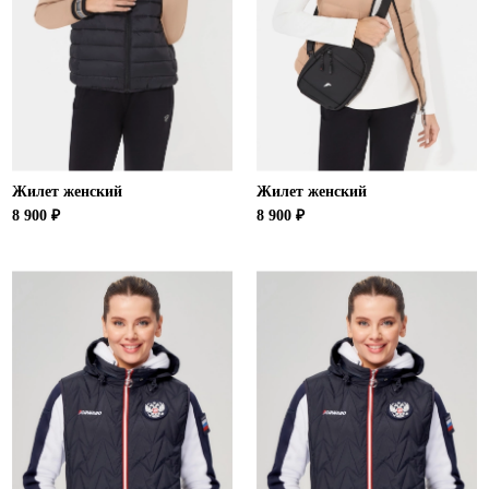
Новосибирская область (3)
Омская область (5)
Республика Башкортостан (3)
Республика Крым (1)
Республика Татарстан (2)
Ростовская область (2)
Жилет женский
Жилет женский
Самарская область (1)
8 900 ₽
8 900 ₽
Санкт-Петербург и ЛО (3)
Саратовская область (1)
Свердловская область (5)
Северная Осетия (2)
Смоленская область (1)
Ставропольский край (5)
Томская область (1)
Тульская область (1)
Тюменская область (3)
Хакасия (1)