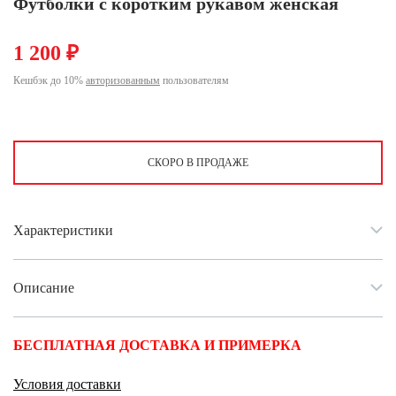
Футболки с коротким рукавом женская
Ханты-Мансийский автономный округ (3)
Челябинская область (2)
1 200 ₽
Ямало-Ненецкий автономный округ (1)
Кешбэк до 10%
авторизованным
пользователям
Ярославская область (1)
СКОРО В ПРОДАЖЕ
Характеристики
Описание
БЕСПЛАТНАЯ ДОСТАВКА И ПРИМЕРКА
Условия доставки