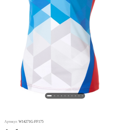
Новосибирская область (3)
Омская область (5)
Республика Башкортостан (3)
Республика Крым (1)
Республика Татарстан (2)
Ростовская область (2)
Самарская область (1)
Санкт-Петербург и ЛО (3)
Саратовская область (1)
Свердловская область (5)
Северная Осетия (2)
Смоленская область (1)
Ставропольский край (5)
Томская область (1)
Тульская область (1)
Тюменская область (3)
Артикул:
W14271G-FF175
Хакасия (1)