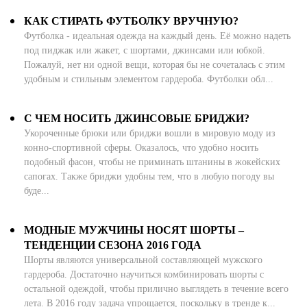
Новосибирская область (3)
КАК СТИРАТЬ ФУТБОЛКУ ВРУЧНУЮ?
Футболка - идеальная одежда на каждый день. Её можно надеть
Омская область (5)
под пиджак или жакет, с шортами, джинсами или юбкой.
Республика Башкортостан (3)
Пожалуй, нет ни одной вещи, которая бы не сочеталась с этим
Республика Крым (1)
удобным и стильным элементом гардероба. Футболки обл...
Республика Татарстан (2)
Ростовская область (2)
С ЧЕМ НОСИТЬ ДЖИНСОВЫЕ БРИДЖИ?
Самарская область (1)
Укороченные брюки или бриджи вошли в мировую моду из
Санкт-Петербург и ЛО (3)
конно-спортивной сферы. Оказалось, что удобно носить
Саратовская область (1)
подобный фасон, чтобы не приминать штанины в жокейских
Свердловская область (5)
сапогах. Также бриджи удобны тем, что в любую погоду вы
Северная Осетия (2)
буде...
Смоленская область (1)
Ставропольский край (5)
МОДНЫЕ МУЖЧИНЫ НОСЯТ ШОРТЫ –
Томская область (1)
ТЕНДЕНЦИИ СЕЗОНА 2016 ГОДА
Тульская область (1)
Шорты являются универсальной составляющей мужского
Тюменская область (3)
гардероба. Достаточно научиться комбинировать шорты с
остальной одеждой, чтобы прилично выглядеть в течение всего
Хакасия (1)
лета. В 2016 году задача упрощается, поскольку в тренде к...