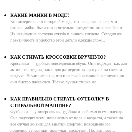
Ханты-Мансийский автономный округ (3)
Челябинская область (2)
КАКИЕ МАЙКИ В МОДЕ?
Кто интересовался историей моды, тот наверняка знает, что
Ямало-Ненецкий автономный округ (1)
раньше майки были исключительно предметом нижнего белья.
Ярославская область (1)
Их назначение состояло сугубо в личной гигиене. Сегодня же
практичность и удобство этой детали одежды слож...
КАК СТИРАТЬ КРОССОВКИ ВРУЧНУЮ?
Кроссовки — удобная повседневная обувь. Они подходят как для
активного отдыха, так и для размеренных прогулок на свежем
воздухе. Неудивительно, что при такой активной эксплуатации
они быстро пачкаются. Только ручная стирка мо...
КАК ПРАВИЛЬНО СТИРАТЬ ФУТБОЛКУ В
СТИРАЛЬНОЙ МАШИНЕ?
Футболки — универсальная, удобная и любимая всеми одежда.
Она подходит всем, независимо от пола и возраста, а также на
все случаи жизни: для занятий спортом, повседневного
ношения, вечеринки, прогулки, дискотеки. Но, как прав...