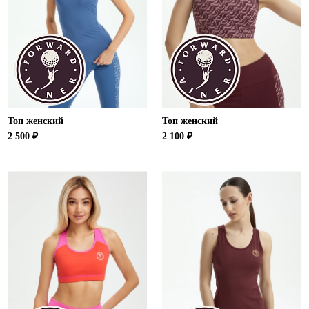
Новосибирская область (3)
Омская область (5)
Республика Башкортостан (3)
Республика Крым (1)
Республика Татарстан (2)
Ростовская область (2)
Топ женский
Топ женский
Самарская область (1)
2 500 ₽
2 100 ₽
Санкт-Петербург и ЛО (3)
Саратовская область (1)
Свердловская область (5)
Северная Осетия (2)
Смоленская область (1)
Ставропольский край (5)
Томская область (1)
Тульская область (1)
Тюменская область (3)
Хакасия (1)