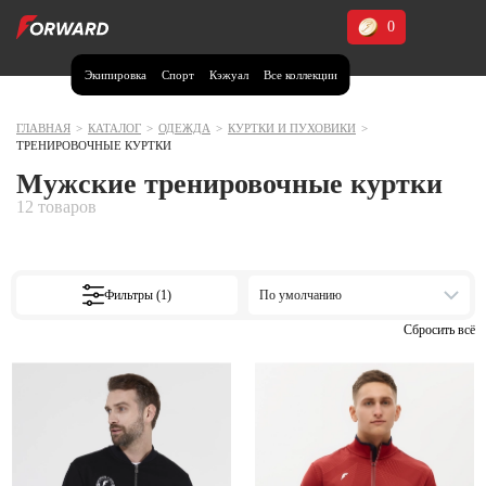
0
Экипировка
Спорт
Кэжуал
Все коллекции
Москва и МО
Архангельская область (1)
ГЛАВНАЯ
>
КАТАЛОГ
>
ОДЕЖДА
>
КУРТКИ И ПУХОВИКИ
>
ТРЕНИРОВОЧНЫЕ КУРТКИ
Волгоградская область (1)
Мужские тренировочные куртки
Воронежская область (1)
12 товаров
Дагестан (2)
Иркутская область (2)
Фильтры (1)
По умолчанию
Калининградская область (1)
Кемеровская область (2)
Краснодарский край (5)
Красноярский край (5)
Курская область (1)
Москва и МО (14)
Нижегородская область (1)