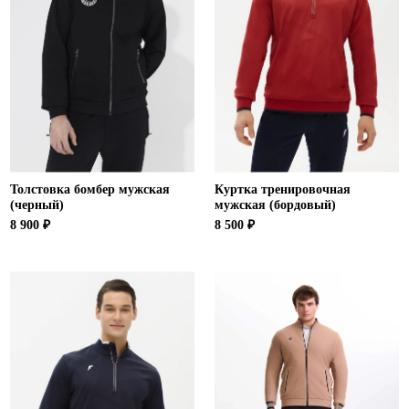
Новосибирская область (3)
Омская область (5)
Республика Башкортостан (3)
Республика Крым (1)
Республика Татарстан (2)
Ростовская область (2)
Самарская область (1)
Толстовка бомбер мужская
Куртка тренировочная
Санкт-Петербург и ЛО (3)
(черный)
мужская (бордовый)
Саратовская область (1)
8 900 ₽
8 500 ₽
Свердловская область (5)
Северная Осетия (2)
Смоленская область (1)
Ставропольский край (5)
Томская область (1)
Тульская область (1)
Тюменская область (3)
Хакасия (1)