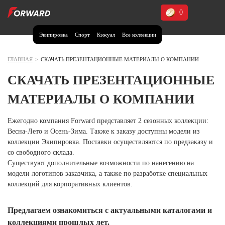
0
Экипировка
Спорт
Кэжуал
Все коллекции
Москва и МО
Архангельская область (1)
ГЛАВНАЯ
>
СКАЧАТЬ ПРЕЗЕНТАЦИОННЫЕ МАТЕРИАЛЫ О КОМПАНИИ
Волгоградская область (1)
СКАЧАТЬ ПРЕЗЕНТАЦИОННЫЕ
Воронежская область (1)
МАТЕРИАЛЫ О КОМПАНИИ
Дагестан (2)
Ежегодно компания Forward представляет 2 сезонных коллекции:
Иркутская область (2)
Весна-Лето и Осень-Зима. Также к заказу доступны модели из
коллекции Экипировка. Поставки осуществляются по предзаказу и
Калининградская область (1)
со свободного склада.
Кемеровская область (2)
Существуют дополнительные возможности по нанесению на
Краснодарский край (5)
модели логотипов заказчика, а также по разработке специальных
Красноярский край (5)
коллекций для корпоративных клиентов.
Курская область (1)
Москва и МО (14)
Предлагаем ознакомиться с актуальными каталогами и
коллекциями прошлых лет.
Нижегородская область (1)