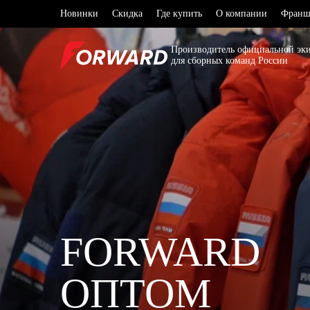
Новинки
Скидка
Где купить
О компании
Франш
Производитель официальной эк
для сборных команд России
Выберите ваш регион
Архангел
Волгогра
В списке нет моего региона
Воронежс
Дагестан
Иркутска
FORWARD
Калининг
Кемеровс
ОПТОМ
Краснода