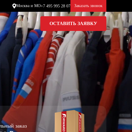
Москва и МО
Заказать звонок
+7 495 995 28 07
ОСТАВИТЬ ЗАЯВКУ
Ставропольский край (5)
Томская область (1)
Тульская область (1)
Тюменская область (3)
Хакасия (1)
Ханты-Мансийский автономный
округ (3)
Челябинская область (2)
ьный заказ