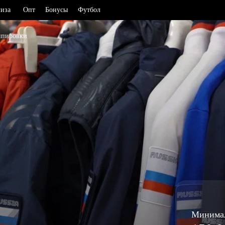
иза
Опт
Бонусы
Футбол
ипировки
ьская область (1)
Нижегородская область (1)
Новосибирская область (3)
дская область (1)
кая область (1)
Омская область (5)
 (2)
Республика Башкортостан (3)
Республика Крым (1)
я область (2)
Республика Татарстан (2)
радская область (1)
Ростовская область (2)
кая область (2)
Самарская область (1)
Минимал
рский край (5)