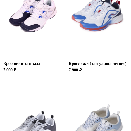
Новосибирская область (3)
Омская область (5)
Республика Башкортостан (3)
Республика Крым (1)
Республика Татарстан (2)
Ростовская область (2)
Самарская область (1)
Санкт-Петербург и ЛО (3)
Кроссовки для зала
Кроссовки (для улицы летние)
Саратовская область (1)
7 000 ₽
7 900 ₽
Свердловская область (5)
Северная Осетия (2)
Смоленская область (1)
Ставропольский край (5)
Томская область (1)
Тульская область (1)
Тюменская область (3)
Хакасия (1)