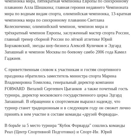
чемпионка мира, пятикратная чемпионка Европы по синхронному
Ханты-Мансийский автономный округ (3)
плаванию Алла Шишкина; главная героиня недавнего Чемпионата
Челябинская область (2)
мира по водным видам спорта, олимпийская чемпионка, 13-кратная
чемпионка мира по синхронному плаванию Светлана
Ямало-Ненецкий автономный округ (1)
Колесниченко; олимпийский чемпион, чемпион мира и
Ярославская область (1)
трёхкратный чемпион Европы, заслуженный мастер спорта России,
главный тренер сборной России по лёгкой атлетике Юрий
Борзаковский, звезды шоу-бизнеса Алексей Куличков и Эдгард
Запашный и чемпион Москвы по боевому самбо 2006 года Камил
Гаджиев.
С приветственным словом к участникам и гостям спортивного
праздника обратились заместитель министра спорта Марина
Владимировна Томилова, генеральный директор компании
FORWARD Виталий Сергеевич Цыганков а также почетный гость
турнира, директор московского государственного цирка Эдгард
Запашный. В обращении к спортсменам выразил надежду, что
турнир станет традиционным и в следующем году он сможет лично
принять в нем участие в составе команды «друзей Форварда».
В борьбе за 5 место турнира “Кубок Форварда” сошлись команды
Реал (Центр Спортивной Подготовки) и Спорт-Ин. Юрий