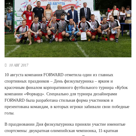
Новосибирская область (3)
Омская область (5)
Республика Башкортостан (3)
Республика Крым (1)
Республика Татарстан (2)
Ростовская область (2)
Самарская область (1)
Санкт-Петербург и ЛО (3)
10 АВГ 2017
Саратовская область (1)
10 августа компания FORWARD отметила один из главных
Свердловская область (5)
спортивных праздников – День физкультурника – ярким и
Северная Осетия (2)
красочным финалом корпоративного футбольного турнира «Кубок
Смоленская область (1)
компании «Форвард». Специально для турнира дизайнерами
Ставропольский край (5)
FORWARD была разработана стильная форма участников и
презентована командам, в которых игроки забивали свои победные
Томская область (1)
голы.
Тульская область (1)
Тюменская область (3)
В праздновании Дня физкультурника приняли участие именитые
спортсмены: двукратная олимпийская чемпионка, 11-кратная
Хакасия (1)