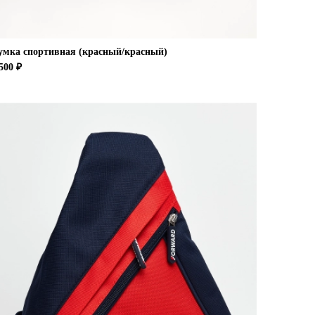
умка спортивная (красный/красный)
500 ₽